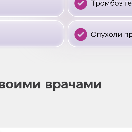
Тромбоз г
Опухоли пр
воими врачами