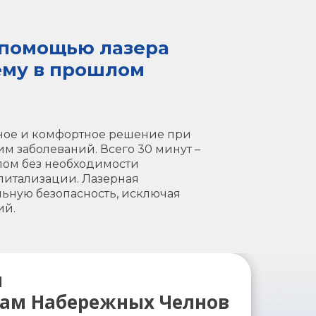
 помощью лазера
ему в прошлом
жное и комфортное решение при
м заболеваний. Всего 30 минут –
лом без необходимости
питализации. Лазерная
ьную безопасность, исключая
ий.
м
гам Набережных Челнов