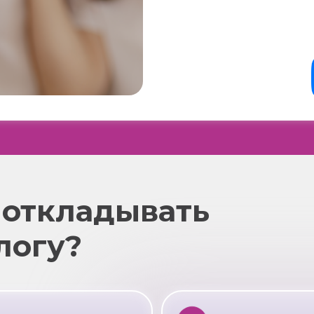
 откладывать
логу?