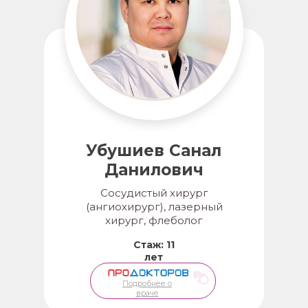
Убушиев Санал
Данилович
Сосудистый хирург
(ангиохирург), лазерный
хирург, флеболог
Стаж: 11
лет
Подробнее о
враче